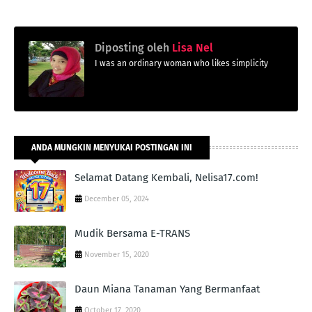
Diposting oleh
Lisa Nel
I was an ordinary woman who likes simplicity
ANDA MUNGKIN MENYUKAI POSTINGAN INI
Selamat Datang Kembali, Nelisa17.com!
December 05, 2024
Mudik Bersama E-TRANS
November 15, 2020
Daun Miana Tanaman Yang Bermanfaat
October 17, 2020