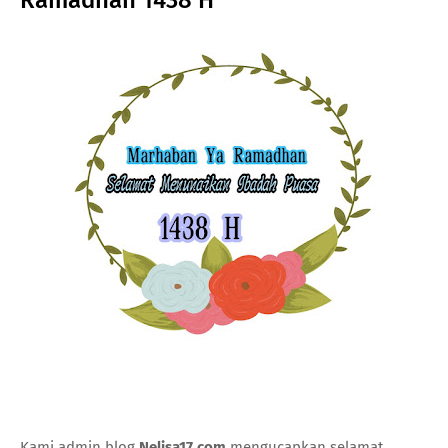
Kami admin blog
Nelisa17.com
mengucapkan selamat