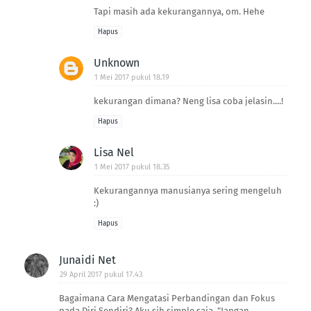
Tapi masih ada kekurangannya, om. Hehe
Hapus
Unknown
1 Mei 2017 pukul 18.19
kekurangan dimana? Neng lisa coba jelasin....!
Hapus
Lisa Nel
1 Mei 2017 pukul 18.35
Kekurangannya manusianya sering mengeluh
:)
Hapus
Junaidi Net
29 April 2017 pukul 17.43
Bagaimana Cara Mengatasi Perbandingan dan Fokus
pada Diri Sendiri? Aku sih simple saja. "Jangan