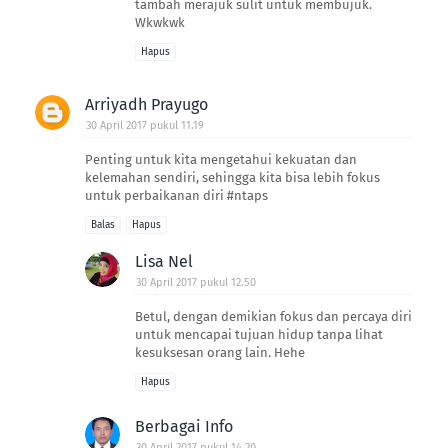
tambah merajuk sulit untuk membujuk.
Wkwkwk
Hapus
Arriyadh Prayugo
30 April 2017 pukul 11.19
Penting untuk kita mengetahui kekuatan dan
kelemahan sendiri, sehingga kita bisa lebih fokus
untuk perbaikanan diri #ntaps
Balas
Hapus
Lisa Nel
30 April 2017 pukul 12.50
Betul, dengan demikian fokus dan percaya diri
untuk mencapai tujuan hidup tanpa lihat
kesuksesan orang lain. Hehe
Hapus
Berbagai Info
30 April 2017 pukul 14.20