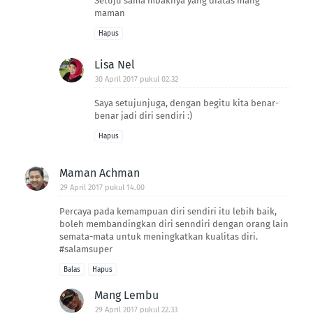
Setuju sama mbaknya yang diatas mang
maman
Hapus
Lisa Nel
30 April 2017 pukul 02.32
Saya setujunjuga, dengan begitu kita benar-
benar jadi diri sendiri :)
Hapus
Maman Achman
29 April 2017 pukul 14.00
Percaya pada kemampuan diri sendiri itu lebih baik,
boleh membandingkan diri senndiri dengan orang lain
semata-mata untuk meningkatkan kualitas diri.
#salamsuper
Balas
Hapus
Mang Lembu
29 April 2017 pukul 22.33