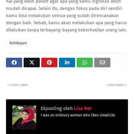
hal yang lebih positif agar apa yang kamu inginkan lebih
mudah dicapai. Selain itu, dengan fokus pada diri sendiri
kamu bisa melakukan semua yang sudah direncanakan
dengan baik. Sebab, kamu akan melakukan apa yang harus
dilakukan tanpa terbayang-bayang keberhasilan orang lain.
Kehidupan
LEBIH LAMA
LEBIH BARU
Diposting oleh
Lisa Nel
I was an ordinary woman who likes simplicity