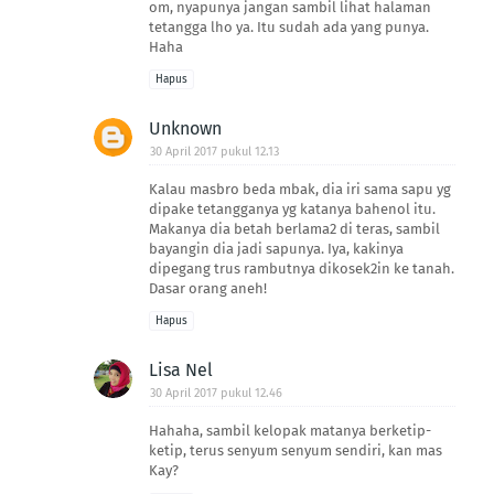
om, nyapunya jangan sambil lihat halaman
tetangga lho ya. Itu sudah ada yang punya.
Haha
Hapus
Unknown
30 April 2017 pukul 12.13
Kalau masbro beda mbak, dia iri sama sapu yg
dipake tetangganya yg katanya bahenol itu.
Makanya dia betah berlama2 di teras, sambil
bayangin dia jadi sapunya. Iya, kakinya
dipegang trus rambutnya dikosek2in ke tanah.
Dasar orang aneh!
Hapus
Lisa Nel
30 April 2017 pukul 12.46
Hahaha, sambil kelopak matanya berketip-
ketip, terus senyum senyum sendiri, kan mas
Kay?