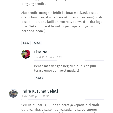
bingung sendiri.
Aku sendiri mungkin lebih ke buat motivasi, disaat
orang lain bisa, aku percaya aku pasti bisa. Yang udah
bisa duluan, aku jadikan motivas, bahwa diri kita juga
bisa. Sekalipun waktu untuk pencapaiannya itu
berbeda-beda :)
Balas
Hapus
Lisa Nel
1 Mei 2017 pukul 15.32
Benar, mas dengan begitu hidup kita pun
terasa enjoi dan awet muda. :)
Hapus
Indra Kusuma Sejati
1 Mei 2017 pukul 15.50
Semua itu harus jujur dan percaya kepada diri sndiri
dulu ya mba, bisa semuanya sudah bisa bersinergi