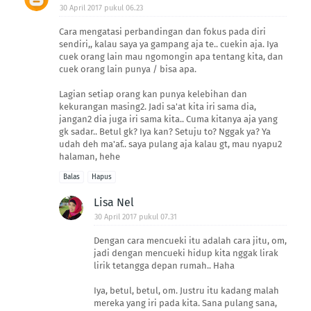
30 April 2017 pukul 06.23
Cara mengatasi perbandingan dan fokus pada diri
sendiri,, kalau saya ya gampang aja te.. cuekin aja. Iya
cuek orang lain mau ngomongin apa tentang kita, dan
cuek orang lain punya / bisa apa.
Lagian setiap orang kan punya kelebihan dan
kekurangan masing2. Jadi sa'at kita iri sama dia,
jangan2 dia juga iri sama kita.. Cuma kitanya aja yang
gk sadar.. Betul gk? Iya kan? Setuju to? Nggak ya? Ya
udah deh ma'af.. saya pulang aja kalau gt, mau nyapu2
halaman, hehe
Balas
Hapus
Lisa Nel
30 April 2017 pukul 07.31
Dengan cara mencueki itu adalah cara jitu, om,
jadi dengan mencueki hidup kita nggak lirak
lirik tetangga depan rumah.. Haha
Iya, betul, betul, om. Justru itu kadang malah
mereka yang iri pada kita. Sana pulang sana,