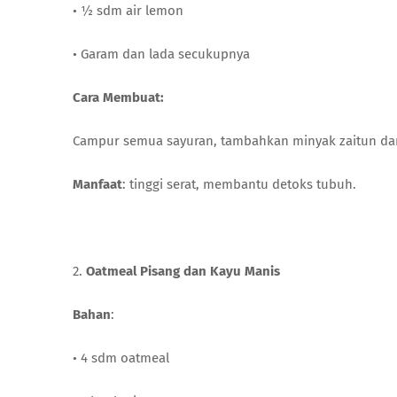
• ½ sdm air lemon
• Garam dan lada secukupnya
Cara Membuat:
Campur semua sayuran, tambahkan minyak zaitun dan a
Manfaat
: tinggi serat, membantu detoks tubuh.
2.
Oatmeal Pisang dan Kayu Manis
Bahan
:
• 4 sdm oatmeal