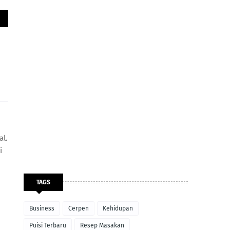
al.
i
TAGS
Business
Cerpen
Kehidupan
Puisi Terbaru
Resep Masakan